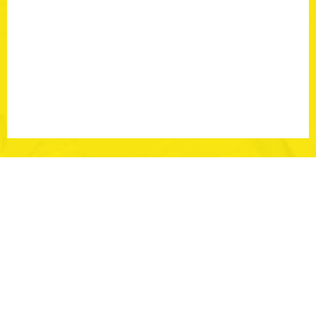
<
1
>